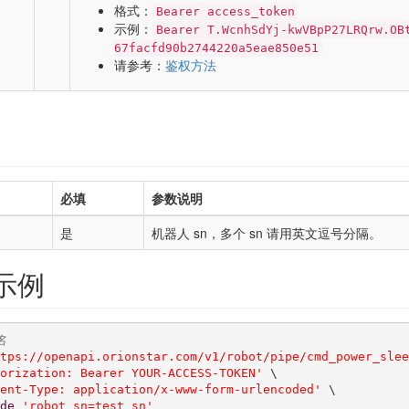
格式：
Bearer access_token
示例：
Bearer T.WcnhSdYj-kwVBpP27LRQrw.OB
67facfd90b2744220a5eae850e51
请参考：
鉴权方法
必填
参数说明
g
是
机器人 sn，多个 sn 请用英文逗号分隔。
 示例
名
tps://openapi.orionstar.com/v1/robot/pipe/cmd_power_slee
orization: Bearer YOUR-ACCESS-TOKEN'
 \

ent-Type: application/x-www-form-urlencoded'
 \

de
'robot_sn=test_sn'