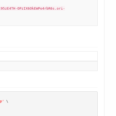
t95zE4TH-OPzIX6OkEWPo4rbR6s.ori-
p'
 \
