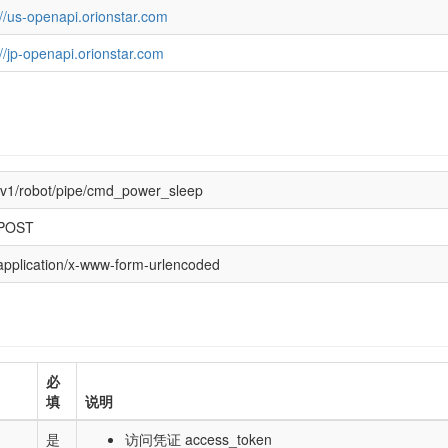
://us-openapi.orionstar.com
://jp-openapi.orionstar.com
/v1/robot/pipe/cmd_power_sleep
POST
application/x-www-form-urlencoded
必
填
说明
是
访问凭证 access_token