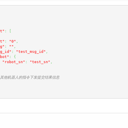
t"
:
[
t"
:
"0"
,
g"
:
""
,
g_id"
:
"test_msg_id"
,
bot"
:
{
"robot_sn"
:
"test_sn"
,
.. 其他机器人的指令下发提交结果信息