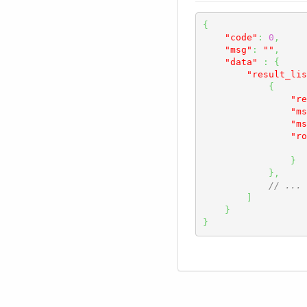
{
"code"
:
0
,
"msg"
:
""
,
"data"
:
{
"result_lis
{
"re
"ms
"ms
"ro
}
}
,
// .
]
}
}