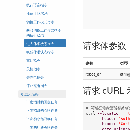
执行语音指令
播放 TTS 指令
切换工作模式指令
获取切换工作模式指令
的执行状态
请求体参数
进入休眠状态指令
唤醒休眠状态指令
重启指令
参数
类型
关机指令
robot_sn
strin
去充电指令
停止充电指令
请求 cURL
机器人任务
下发招财豹回盘任务
# 请根据您的区域替换域
下发招财豹召唤任务
curl 
--location
'ht
下发豹小递召唤任务
--header
'Auth
--header
'Cont
下发豹厂通召唤任务
--data-urlenco