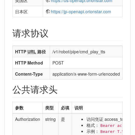
美国区
https://us-openapi.orionstar.com
日本区
https://jp-openapi.orionstar.com
请求协议
HTTP
URL
路径
/v1/robot/pipe/cmd_play_tts
HTTP Method
POST
Content-Type
application/x-www-form-urlencoded
公共请求头
参数
类型
必填
说明
Authorization
string
是
访问凭证 access_token
格式：
Bearer access_
示例：
Bearer T.WcnhS