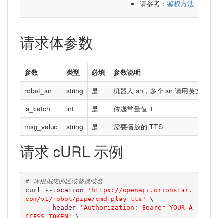
请参考：
鉴权方法
请求体参数
参数
类型
必填
参数说明
robot_sn
string
是
机器人 sn，多个 sn 请用英文逗
is_batch
int
是
传递常量值 1
msg_value
string
是
需要播放的 TTS
请求 cURL 示例
# 请根据您的区域替换域名
curl 
--location
'https://openapi.orionstar.
com/v1/robot/pipe/cmd_play_tts'
 \

--header
'Authorization: Bearer YOUR-A
CCESS-TOKEN'
 \
