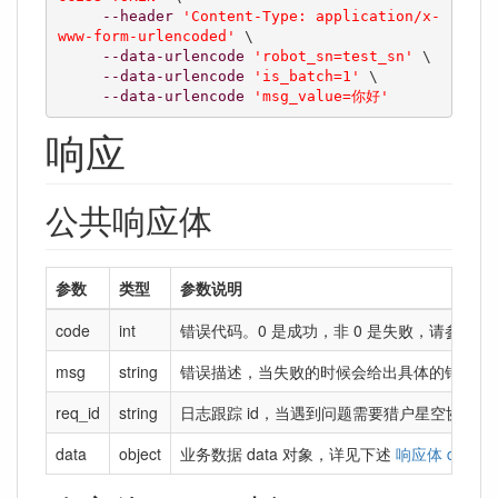
--header
'Content-Type: application/x-
www-form-urlencoded'
 \

--data-urlencode
'robot_sn=test_sn'
 \

--data-urlencode
'is_batch=1'
 \

--data-urlencode
'msg_value=你好'
响应
公共响应体
参数
类型
参数说明
code
int
错误代码。0 是成功，非 0 是失败，请参考
错
msg
string
错误描述，当失败的时候会给出具体的错误描
req_id
string
日志跟踪 id，当遇到问题需要猎户星空协助查问
data
object
业务数据 data 对象，详见下述
响应体 data 