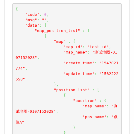
{
"code"
:
0
,
"msg"
:
""
,
"data"
:
{
"map_position_list"
:
[
{
"map"
:
{
"map_id"
:
"test_id"
,
"map_name"
:
"测试地图-01
07152028"
,
"create_time"
:
"1547021
774"
,
"update_time"
:
"1562222
558"
}
,
"position_list"
:
[
{
"position"
:
{
"map_name"
:
"测
试地图-0107152028"
,
"pos_name"
:
"点
位A"
}
}
,