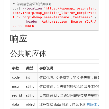
# 请根据您的区域替换域名
curl 
--location
'https://openapi.orionstar.
com/v1/corp/map_position_list?ov_corpid=tes
t_ov_corpid&map_name=testname1,testname2'
 \

--header
'Authorization: Bearer YOUR-A
CCESS-TOKEN'
响应
公共响应体
参数
类型
参数说明
code
int
错误代码。0 是成功，非 0 是失败，请参考
错
msg
string
错误描述，当失败的时候会给出具体的错误描
req_id
string
日志跟踪 id，当遇到问题需要猎户星空协助查问
data
object
业务数据 data 对象，详见下述
响应体 data 