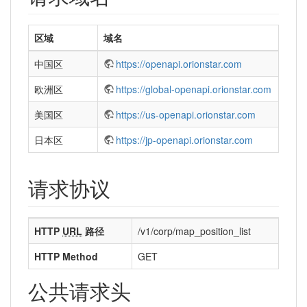
区域
域名
中国区
https://openapi.orionstar.com
欧洲区
https://global-openapi.orionstar.com
美国区
https://us-openapi.orionstar.com
日本区
https://jp-openapi.orionstar.com
请求协议
HTTP
URL
路径
/v1/corp/map_position_list
HTTP Method
GET
公共请求头