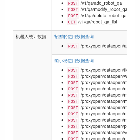
/v1/qa/add_robot_qa
POST
/v1/qa/modify_robot_qa
POST
/v1/qa/delete_robot_qa
POST
/v1/qa/robot_qa_list
GET
机器人统计数据
招财豹使用数据查询
/proxyopen/dataopen/applet_z
POST
豹小秘使用数据查询
/proxyopen/dataopen/flow_list
POST
/proxyopen/dataopen/wakeup_d
POST
/proxyopen/dataopen/machine_
POST
/proxyopen/dataopen/machine_
POST
/proxyopen/dataopen/machine_
POST
/proxyopen/dataopen/machine
POST
/proxyopen/dataopen/machine
POST
/proxyopen/dataopen/machine_
POST
/proxyopen/dataopen/machine_
POST
/proxyopen/dataopen/percen
POST
/proxyopen/dataopen/voice_li
POST
/proxyopen/dataopen/entity_
POST