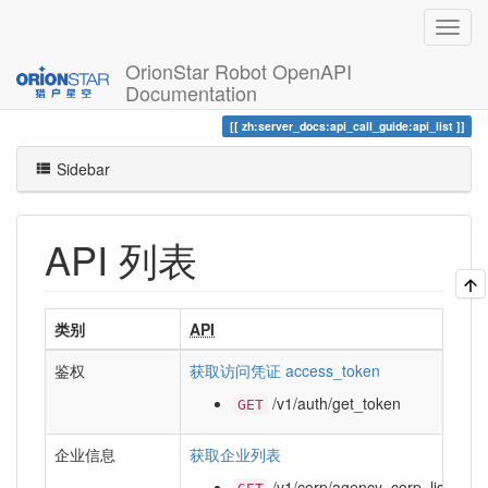
OrionStar Robot OpenAPI
Documentation
Trace
API 列表
zh:server_docs:api_call_guide:api_list
Sidebar
API 列表
类别
API
鉴权
获取访问凭证 access_token
/v1/auth/get_token
GET
企业信息
获取企业列表
/v1/corp/agency_corp_list