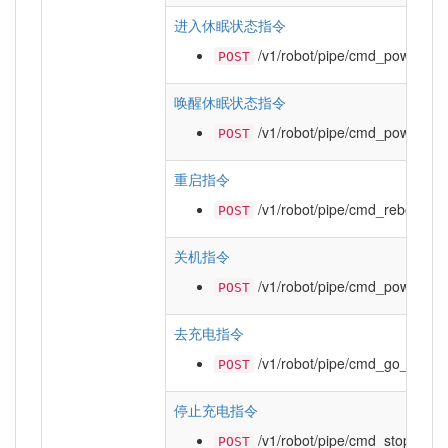
进入休眠状态指令
/v1/robot/pipe/cmd_power_sl
POST
唤醒休眠状态指令
/v1/robot/pipe/cmd_power_w
POST
重启指令
/v1/robot/pipe/cmd_reboot
POST
关机指令
/v1/robot/pipe/cmd_poweroff
POST
去充电指令
/v1/robot/pipe/cmd_go_charg
POST
停止充电指令
/v1/robot/pipe/cmd_stop_char
POST