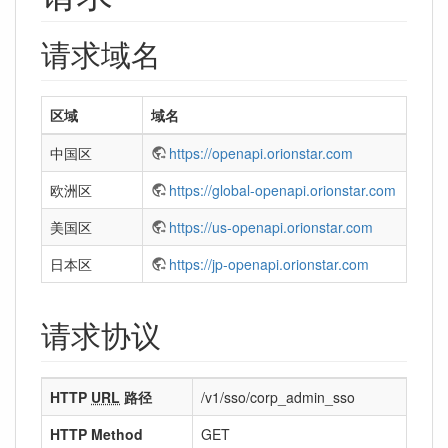
请求域名
区域
域名
中国区
https://openapi.orionstar.com
欧洲区
https://global-openapi.orionstar.com
美国区
https://us-openapi.orionstar.com
日本区
https://jp-openapi.orionstar.com
请求协议
HTTP
URL
路径
/v1/sso/corp_admin_sso
HTTP Method
GET