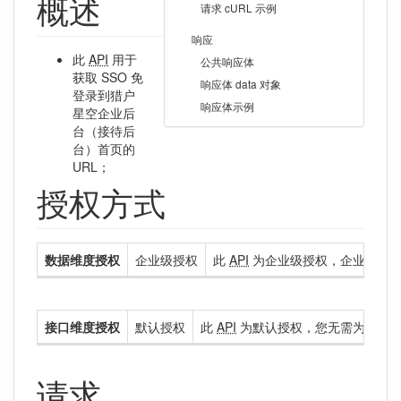
概述
请求 cURL 示例
响应
此
API
用于
公共响应体
获取 SSO 免
响应体 data 对象
登录到猎户
响应体示例
星空企业后
台（接待后
台）首页的
URL；
授权方式
数据维度授权
企业级授权
此
API
为企业级授权，企业级授权
接口维度授权
默认授权
此
API
为默认授权，您无需为您的
请求