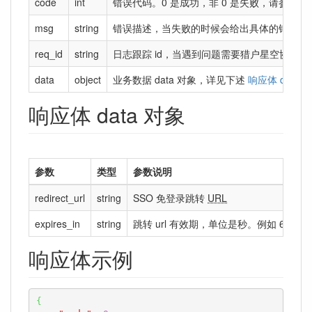
code
int
错误代码。0 是成功，非 0 是失败，请参考
错
msg
string
错误描述，当失败的时候会给出具体的错误描
req_id
string
日志跟踪 id，当遇到问题需要猎户星空协助查问
data
object
业务数据 data 对象，详见下述
响应体 data 
响应体 data 对象
参数
类型
参数说明
redirect_url
string
SSO 免登录跳转
URL
expires_in
string
跳转 url 有效期，单位是秒。例如 60 表
响应体示例
{