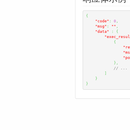
{
"code"
:
0
,
"msg"
:
""
,
"data"
:
{
"exec_resul
{
"re
"ms
"po
}
,
// .
]
}
}