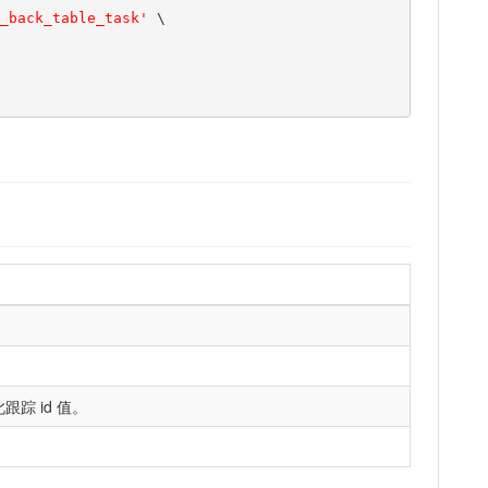
_back_table_task'
 \

踪 id 值。