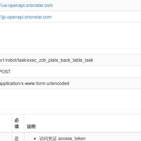
://us-openapi.orionstar.com
://jp-openapi.orionstar.com
/v1/robot/task/exec_zcb_plate_back_table_task
POST
application/x-www-form-urlencoded
必
填
说明
是
访问凭证 access_token