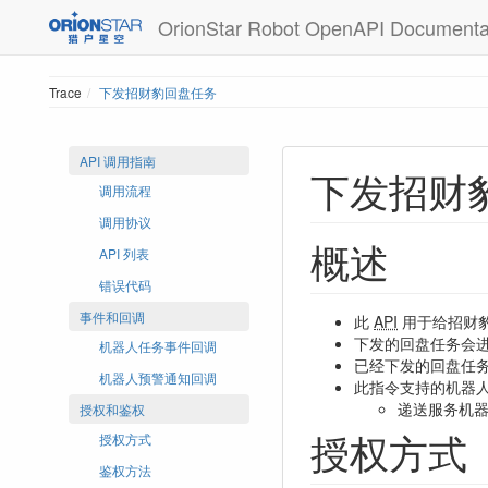
OrionStar Robot OpenAPI Documenta
Trace
下发招财豹回盘任务
API 调用指南
下发招财
调用流程
调用协议
概述
API 列表
错误代码
事件和回调
此
API
用于给招财
下发的回盘任务会
机器人任务事件回调
已经下发的回盘任
机器人预警通知回调
此指令支持的机器
递送服务机
授权和鉴权
授权方式
授权方式
鉴权方法