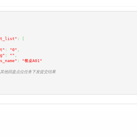
t_list"
:
[
t"
:
"0"
,
g"
:
""
,
s_name"
:
"餐桌A01"
.. 其他回盘点位任务下发提交结果