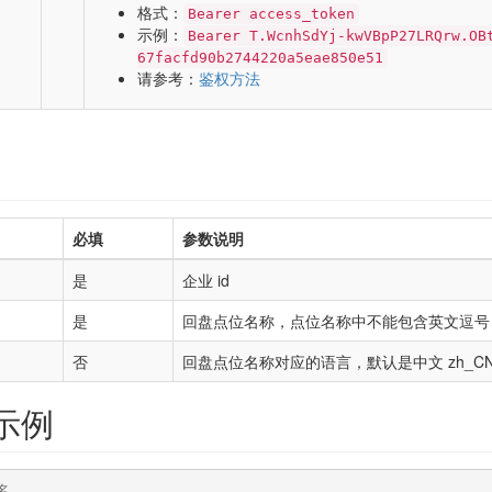
格式：
Bearer access_token
示例：
Bearer T.WcnhSdYj-kwVBpP27LRQrw.OB
67facfd90b2744220a5eae850e51
请参考：
鉴权方法
必填
参数说明
g
是
企业 id
g
是
回盘点位名称，点位名称中不能包含英文逗号
g
否
回盘点位名称对应的语言，默认是中文 zh_CN
 示例
名