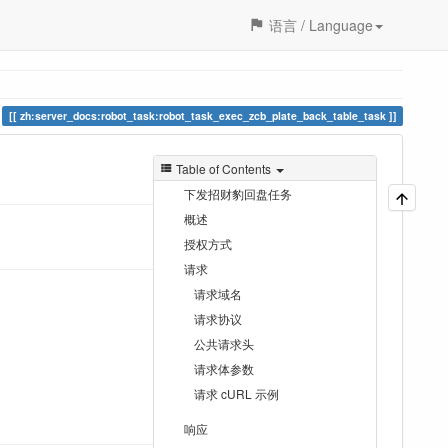
语言 / Language
zh:server_docs:robot_task:robot_task_exec_zcb_plate_back_table_task
Table of Contents
下发招财豹回盘任务
概述
授权方式
请求
请求域名
请求协议
公共请求头
请求体参数
请求 cURL 示例
响应