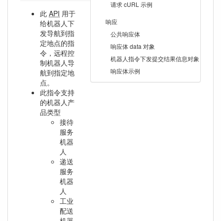
请求 cURL 示例
此
API
用于
响应
给机器人下
发导航到指
公共响应体
定地点的指
响应体 data 对象
令，远程控
机器人指令下发提交结果信息对象
制机器人导
响应体示例
航到指定地
点。
此指令支持
的机器人产
品类型
接待
服务
机器
人
递送
服务
机器
人
工业
配送
机器