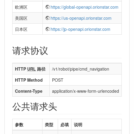
欧洲区
https://global-openapi.orionstar.com
美国区
https://us-openapi.orionstar.com
日本区
https://jp-openapi.orionstar.com
请求协议
HTTP
URL
路径
/v1/robot/pipe/cmd_navigation
HTTP Method
POST
Content-Type
application/x-www-form-urlencoded
公共请求头
参数
类型
必填
说明