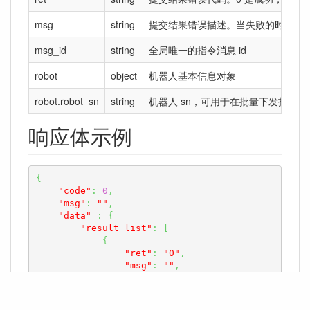
msg
string
提交结果错误描述。当失败的时候会
msg_id
string
全局唯一的指令消息 id
robot
object
机器人基本信息对象
robot.robot_sn
string
机器人 sn，可用于在批量下发指令的场景
响应体示例
{
"code"
:
0
,
"msg"
:
""
,
"data"
:
{
"result_list"
:
[
{
"ret"
:
"0"
,
"msg"
:
""
,
"msg_id"
:
"test_msg_id"
,
"robot"
:
{
"robot_sn"
:
"test_sn"
,