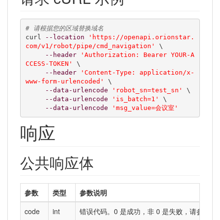
# 请根据您的区域替换域名
curl 
--location
'https://openapi.orionstar.
com/v1/robot/pipe/cmd_navigation'
 \

--header
'Authorization: Bearer YOUR-A
CCESS-TOKEN'
 \

--header
'Content-Type: application/x-
www-form-urlencoded'
 \

--data-urlencode
'robot_sn=test_sn'
 \

--data-urlencode
'is_batch=1'
 \

--data-urlencode
'msg_value=会议室'
响应
公共响应体
参数
类型
参数说明
code
int
错误代码。0 是成功，非 0 是失败，请参考
错