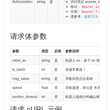
Authorization
string
是
访问凭证 access_token
格式：
Bearer access_
示例：
Bearer T.WcnhS
请参考：
鉴权方法
请求体参数
参数
类型
必填
参数说明
robot_sn
string
是
机器人 sn，多个 sn 请用
is_batch
int
是
传递常量值 1
msg_value
string
是
导航目的点位名称
speed
float
否
导航速度，单位是 米/秒。
confirm_timeout
int
否
机器人端倒计时确认框的倒计
请求 cURL 示例