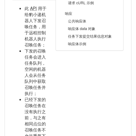
请求 cURL 示例
此
API
用于
响应
给豹小递机
器人下发召
公共响应体
唤任务，用
响应体 data 对象
于远程控制
任务下发提交结果信息对象
机器人执行
响应体示例
召唤任务；
下发的召唤
任务会进入
任务队列，
空闲的机器
人会从任务
队列中获取
召唤任务并
执行；
已经下发的
召唤任务在
没有执行之
前，与之有
相同点位的
召唤任务不
允许重复下