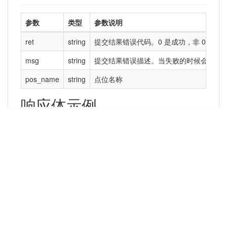
参数
类型
参数说明
ret
string
提交结果错误代码。0 是成功，非 0 是失
msg
string
提交结果错误描述。当失败的时候会给出
pos_name
string
点位名称
响应体示例
{
"code"
:
0
,
"msg"
:
""
,
"data"
:
{
"exec_result_list"
:
[
{
"ret"
:
"0"
,
"msg"
:
""
,
"pos_name"
:
"801房间"
}
,
// ... 其他召唤点位任务下发提交结果