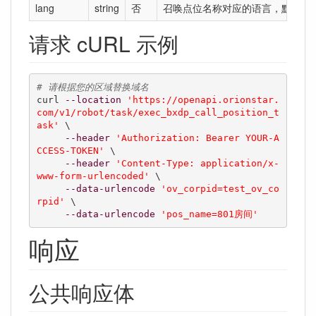
lang
string
否
召唤点位名称对应的语言，默认是中文 
请求 cURL 示例
# 请根据您的区域替换域名
curl 
--location
'https://openapi.orionstar.
com/v1/robot/task/exec_bxdp_call_position_t
ask'
 \

--header
'Authorization: Bearer YOUR-A
CCESS-TOKEN'
 \

--header
'Content-Type: application/x-
www-form-urlencoded'
 \

--data-urlencode
'ov_corpid=test_ov_co
rpid'
 \

--data-urlencode
'pos_name=801房间'
响应
公共响应体