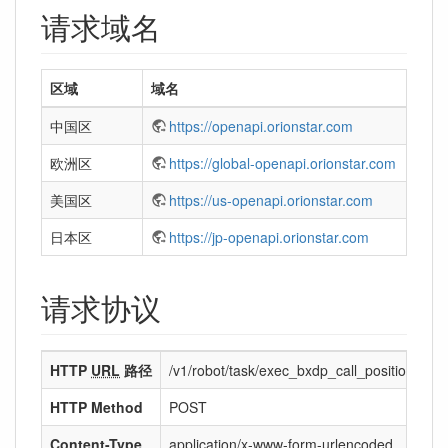
请求域名
区域
域名
中国区
https://openapi.orionstar.com
欧洲区
https://global-openapi.orionstar.com
美国区
https://us-openapi.orionstar.com
日本区
https://jp-openapi.orionstar.com
请求协议
HTTP
URL
路径
/v1/robot/task/exec_bxdp_call_position_task
HTTP Method
POST
Content-Type
application/x-www-form-urlencoded