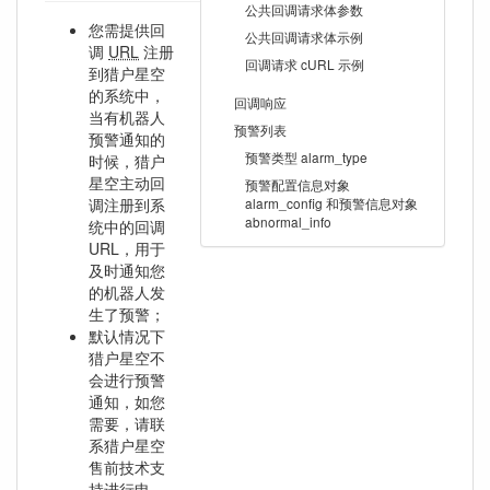
公共回调请求体参数
您需提供回
公共回调请求体示例
调
URL
注册
回调请求 cURL 示例
到猎户星空
的系统中，
回调响应
当有机器人
预警列表
预警通知的
预警类型 alarm_type
时候，猎户
星空主动回
预警配置信息对象
调注册到系
alarm_config 和预警信息对象
abnormal_info
统中的回调
URL，用于
及时通知您
的机器人发
生了预警；
默认情况下
猎户星空不
会进行预警
通知，如您
需要，请联
系猎户星空
售前技术支
持进行申