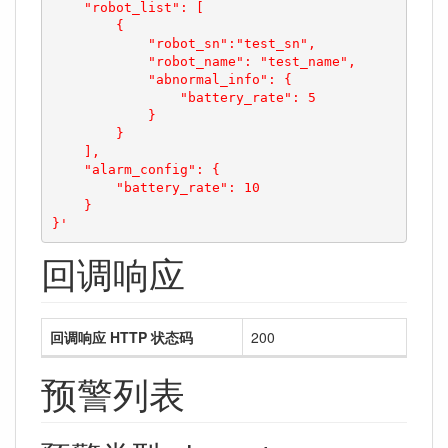
    "robot_list": [

        {

            "robot_sn":"test_sn",

            "robot_name": "test_name",

            "abnormal_info": {

                "battery_rate": 5

            }

        }

    ],

    "alarm_config": {

        "battery_rate": 10

    }

}'
回调响应
回调响应 HTTP 状态码
200
预警列表