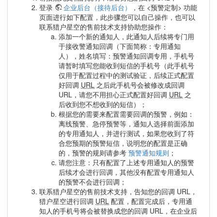
登录
企业后台（接待后台）
，在 <预警定制> 功能
页面进行如下配置，此步骤您可以自己操作，也可以
联系猎户星空的售前技术支持协助您操作：
添加一个新的通知人，此通知人后续将专门用
于接收警通知回调（下面简称：专用通知
人），姓名填写：预警通知回调专用，手机号
请暂时填写您能收到短信的手机号（此手机号
仅用于配置过程中的测试验证，后续正式配置
好回调
URL
之后此手机号会被修改成回调
URL，请您不用担心正式配置好回调
URL
之
后收到您不想收到的短信）；
根据您的需要来配置需要回调的预警，例如：
离线预警、急停预警等，通知人选择前面添加
的专用通知人，并进行测试，如果您收到了符
合您预期的预警短信，说明您的配置是正确
的，预警的规则请参考
预警通知规则
；
请您注意：只有配置了上述专用通知人的预警
后续才会进行回调，其他没有配置专用通知人
的预警不会进行回调；
联系猎户星空的售前技术支持，告知您的回调 URL，
猎户星空进行回调
URL
配置，配置完成后，专用通
知人的手机号将会被替换成您的回调 URL，在企业后