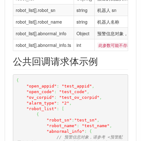
robot_list[].robot_sn
string
机器人 sn
robot_list[].robot_name
string
机器人名称
robot_list[].abnormal_info
Object
预警信息对象，不同
robot_list[].abnormal_info.ts
int
预警
此参数可能不存在
公共回调请求体示例
{
"open_appid"
:
"test_appid"
,
"open_code"
:
"test_code"
,
"ov_corpid"
:
"test_ov_corpid"
,
"alarm_type"
:
"2"
,
"robot_list"
:
[
{
"robot_sn"
:
"test_sn"
,
"robot_name"
:
"test_name"
,
"abnormal_info"
:
{
// 预警信息对象，请参考 <预警配