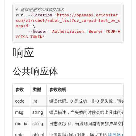
# 请根据您的区域替换域名
curl 
--location
'https://openapi.orionstar.
com/v1/robot/robot_list?ov_corpid=test_ov_c
orpid'
 \

--header
'Authorization: Bearer YOUR-A
CCESS-TOKEN'
响应
公共响应体
参数
类型
参数说明
code
int
错误代码。0 是成功，非 0 是失败，请参考
错
msg
string
错误描述，当失败的时候会给出具体的错误描
req_id
string
日志跟踪 id，当遇到问题需要猎户星空协助查问
data
object
业务数据 data 对象，详见下述
响应体 data 