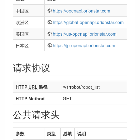
中国区
https://openapi.orionstar.com
欧洲区
https://global-openapi.orionstar.com
美国区
https://us-openapi.orionstar.com
日本区
https://jp-openapi.orionstar.com
请求协议
HTTP
URL
路径
/v1/robot/robot_list
HTTP Method
GET
公共请求头
参数
类型
必填
说明