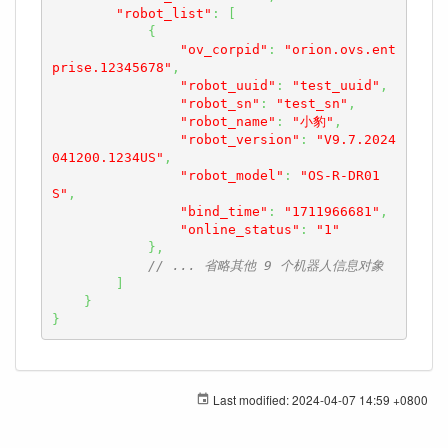
"robot_list"
:
[
{
"ov_corpid"
:
"orion.ovs.ent
prise.12345678"
,
"robot_uuid"
:
"test_uuid"
,
"robot_sn"
:
"test_sn"
,
"robot_name"
:
"小豹"
,
"robot_version"
:
"V9.7.2024
041200.1234US"
,
"robot_model"
:
"OS-R-DR01
S"
,
"bind_time"
:
"1711966681"
,
"online_status"
:
"1"
}
,
// ... 省略其他 9 个机器人信息对象
]
}
}
Last modified:
2024-04-07 14:59 +0800